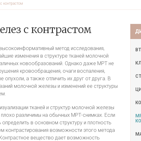
с контрастом
лез с контрастом
Д
 высокоинформативный метод исследования,
В
йшие изменения в структуре тканей молочной
различных новообразований. Однако даже МРТ не
К
рушения кровообращения, очаги воспаления,
С
опухоли, а также отличить их друг от друга. В
еваний молочной железы и изменений ее структуры
Ц
ем.
К
изуализации тканей и структур молочной железы
 плохо различимы на обычных МРТ-снимках. Если
М
К
 определить в основном структуру и плотность
ем контрастирования возможности этого метода
М
 Контрастное вещество дает возможность