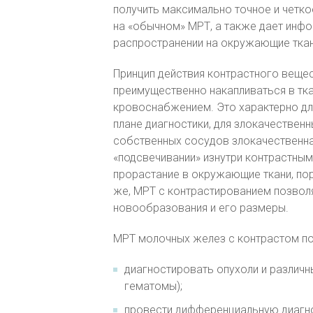
получить максимально точное и четк
на «обычном» МРТ, а также дает инф
распространении на окружающие ткан
Принцип действия контрастного веще
преимущественно накапливаться в тк
кровоснабжением. Это характерно для
плане диагностики, для злокачестве
собственных сосудов злокачественна
«подсвечивании» изнутри контрастным
прорастание в окружающие ткани, по
же, МРТ с контрастированием позвол
новообразования и его размеры.
МРТ молочных желез с контрастом по
диагностировать опухоли и различ
гематомы);
провести дифференциальную диагн