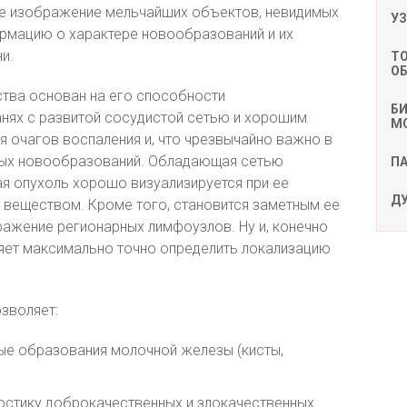
ое изображение мельчайших объектов, невидимых
У
ормацию о характере новообразований и их
и.
Т
О
ства основан на его способности
БИ
анях с развитой сосудистой сетью и хорошим
М
 очагов воспаления и, что чрезвычайно важно в
нных новообразований. Обладающая сетью
П
я опухоль хорошо визуализируется при ее
Д
 веществом. Кроме того, становится заметным ее
ражение регионарных лимфоузлов. Ну и, конечно
яет максимально точно определить локализацию
зволяет:
ные образования молочной железы (кисты,
остику доброкачественных и злокачественных