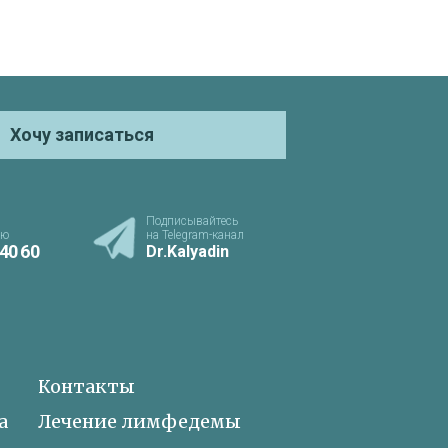
Хочу записаться
Подписывайтесь
ию
на Telegram-канал
 40 60
Dr.Kalyadin
Контакты
а
Лечение лимфедемы