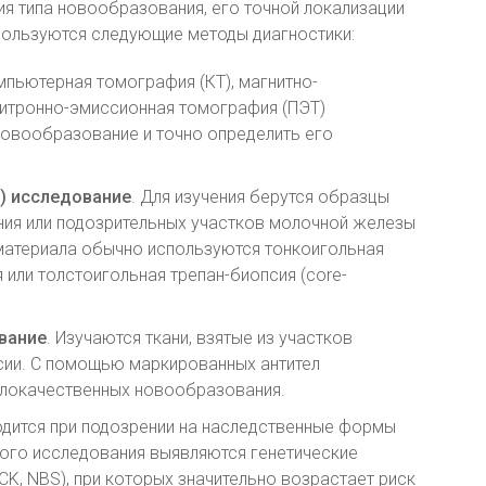
я типа новообразования, его точной локализации
пользуются следующие методы диагностики:
мпьютерная томография (КТ), магнитно-
зитронно-эмиссионная томография (ПЭТ)
новообразование и точно определить его
) исследование
. Для изучения берутся образцы
ния или подозрительных участков молочной железы
 материала обычно используются тонкоигольная
 или толстоигольная трепан-биопсия (core-
вание
. Изучаются ткани, взятые из участков
ии. С помощью маркированных антител
злокачественных новообразования.
одится при подозрении на наследственные формы
ного исследования выявляются генетические
CK, NBS), при которых значительно возрастает риск