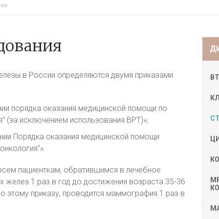
ния
дования
Д
елезы в России определяются двумя приказами
В
К
нии порядка оказания медицинской помощи по
С
" (за исключением использования ВРТ)»;
ении Порядка оказания медицинской помощи
Ц
онкология"».
К
всем пациенткам, обратившимся в лечебное
М
 желез 1 раз в год до достижения возраста 35-36
К
но этому приказу, проводится маммография 1 раз в
М