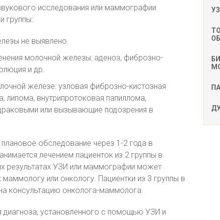
азвукового исследования или маммографии
У
и группы:
Т
О
лезы не выявлено.
нения молочной железы: аденоз, фиброзно-
БИ
М
олюция и др.
лочной железе: узловая фиброзно-кистозная
П
, липома, внутрипротоковая папиллома,
Д
драковыми или вызывающие подозрения в
 плановое обследование через 1-2 года в
анимается лечением пациенток из 2 группы в
ых результатах УЗИ или маммографии может
 маммологу или онкологу. Пациентки из 3 группы в
на консультацию онколога-маммолога.
 диагноза, установленного с помощью УЗИ и