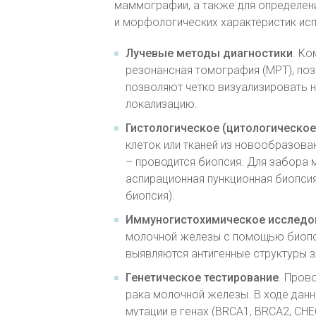
маммографии, а также для определени
и морфологических характеристик ис
Лучевые методы диагностики
. Ко
резонансная томография (МРТ), по
позволяют четко визуализировать 
локализацию.
Гистологическое (цитологическое
клеток или тканей из новообразова
– проводится биопсия. Для забора
аспирационная пункционная биопсия
биопсия).
Иммуногистохимическое исследо
молочной железы с помощью биопс
выявляются антигенные структуры 
Генетическое тестирование
. Пров
рака молочной железы. В ходе дан
мутации в генах (BRCA1, BRCA2, CHE