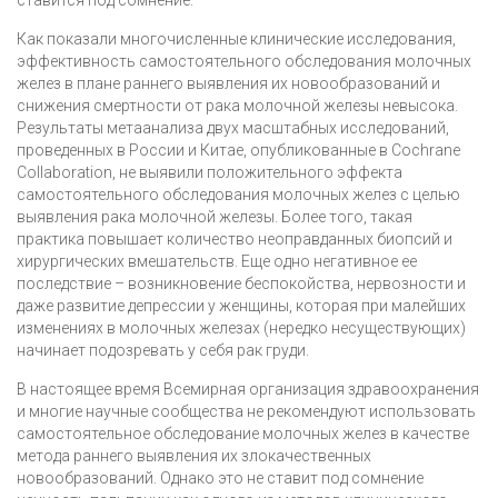
ставится под сомнение.
Как показали многочисленные клинические исследования,
эффективность самостоятельного обследования молочных
желез в плане раннего выявления их новообразований и
снижения смертности от рака молочной железы невысока.
Результаты метаанализа двух масштабных исследований,
проведенных в России и Китае, опубликованные в Cochrane
Collaboration, не выявили положительного эффекта
самостоятельного обследования молочных желез с целью
выявления рака молочной железы. Более того, такая
практика повышает количество неоправданных биопсий и
хирургических вмешательств. Еще одно негативное ее
последствие – возникновение беспокойства, нервозности и
даже развитие депрессии у женщины, которая при малейших
изменениях в молочных железах (нередко несуществующих)
начинает подозревать у себя рак груди.
В настоящее время Всемирная организация здравоохранения
и многие научные сообщества не рекомендуют использовать
самостоятельное обследование молочных желез в качестве
метода раннего выявления их злокачественных
новообразований. Однако это не ставит под сомнение